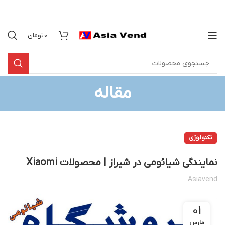
0
تومان
مقاله
تکنولوژی
نمایندگی شیائومی در شیراز | محصولات Xiaomi
Asiavend
01
مارس