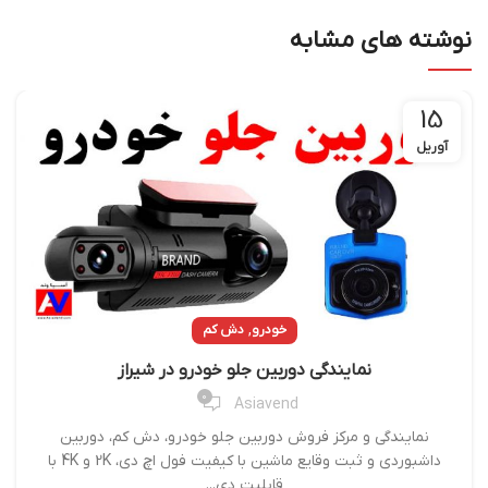
نوشته های مشابه
15
آوریل
,
خودرو
دش کم
نمایندگی دوربین جلو خودرو در شیراز
0
Asiavend
نمایندگی و مرکز فروش دوربین جلو خودرو، دش کم، دوربین
داشبوردی و ثبت وقایع ماشین با کیفیت فول اچ دی، 2K و 4K با
قابلیت دی...