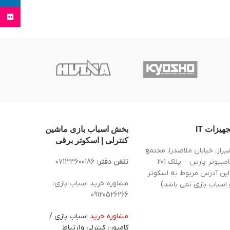
Flickr
جهیزات IT
بخش اسباب بازی ماشین
کنترلی | اسکوتر برقی
یراز، خیابان ملاصدرا، مجتمع
کامپیوتر پارس – پلاک 201
تلفن دفتر:
07133600186
این آدرس مربوط به اسکوتر
مشاوره خرید اسباب بازی:
 اسباب بازی نمی باشد)
09120526266
مشاوره خرید
اسباب بازی /
کامیون کنترلی و ارتباط