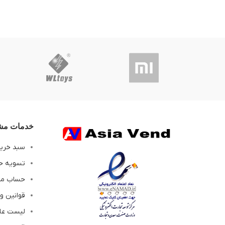
خدمات مشت
سبد خری
تسویه ح
حساب م
قوانین و
لیست عل