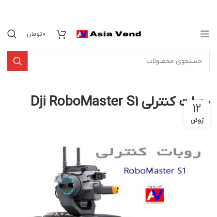
0
تومان
روبات کنترلی Dji RoboMaster S1
12
ژوئن