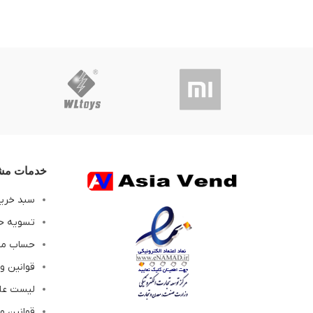
خدمات مشت
سبد خری
تسویه ح
حساب م
قوانین و
لیست عل
قوانین و