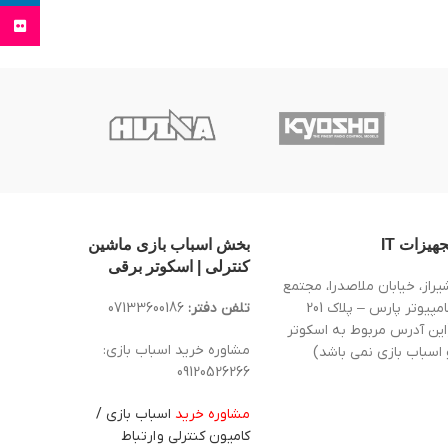
Flickr
جهیزات IT
بخش اسباب بازی ماشین
کنترلی | اسکوتر برقی
یراز، خیابان ملاصدرا، مجتمع
کامپیوتر پارس – پلاک 201
تلفن دفتر:
07133600186
این آدرس مربوط به اسکوتر
مشاوره خرید اسباب بازی:
 اسباب بازی نمی باشد)
09120526266
مشاوره خرید
اسباب بازی /
کامیون کنترلی و ارتباط