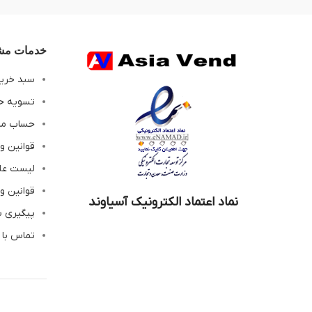
خدمات مشت
سبد خری
تسویه ح
حساب م
قوانین و
لیست عل
قوانین و
نماد اعتماد الکترونیک آسیاوند
پیگیری 
تماس با 