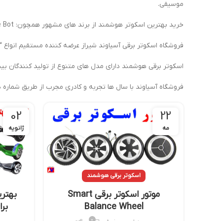
موسیقی.
خرید بهترین اسکوتر هوشمند از برند های مشهور همچون: Smart Balance Wheel , F-Speed , SWAGTRON , TOMOLOO , Nine Bot.
فروشگاه اسکوتر برقی آسیاوند شیراز عرضه کننده مستقیم انواع “Smart Balance Wheel” در ایران با ارسال و تحویل فوری به تمامی شهر ها از جمله: تهران، اراک، گرگان، مشهد، اهواز و تبریز.
اسکوتر برقی هوشمند دارای مدل های متنوع از تولید کنندگان بی
فروشگاه آسیاوند با سال ها تجربه و کادری مجرب از طریق شماره 
02
22
مه
ژانویه
اسکوتر برقی هوشمند
موتور اسکوتر برقی Smart
بهتر
Balance Wheel
بر
0