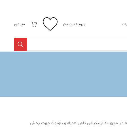
رات
ورود / ثبت نام
0
تومان
و حرفه ای، 8 اینچ چره بادی و تو پر و 10 اینچ آفرود همچنین سری دسته دار مجهز به اپلیکیشن تلفن همراه و بلوتوث جهت پخش