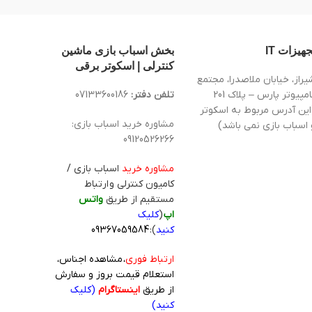
جهیزات IT
بخش اسباب بازی ماشین
کنترلی | اسکوتر برقی
یراز، خیابان ملاصدرا، مجتمع
کامپیوتر پارس – پلاک 201
تلفن دفتر:
07133600186
این آدرس مربوط به اسکوتر
مشاوره خرید اسباب بازی:
 اسباب بازی نمی باشد)
09120526266
مشاوره خرید
اسباب بازی /
کامیون کنترلی و ارتباط
مستقیم از طریق
واتس
اپ
(
کلیک
کنید
):
09367059584
ارتباط فوری
، مشاهده اجناس،
استعلام قیمت بروز و سفارش
از طریق
اینستاگرام
(کلیک
کنید)