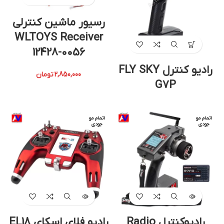
رسیور ماشین کنترلی
WLTOYS Receiver
12428-0056
رادیو کنترل FLY SKY
2,850,000
تومان
G7P
اتمام مو
اتمام مو
جودی
جودی
رادیوکنترل Radio
رادیو فلای اسکای EL18