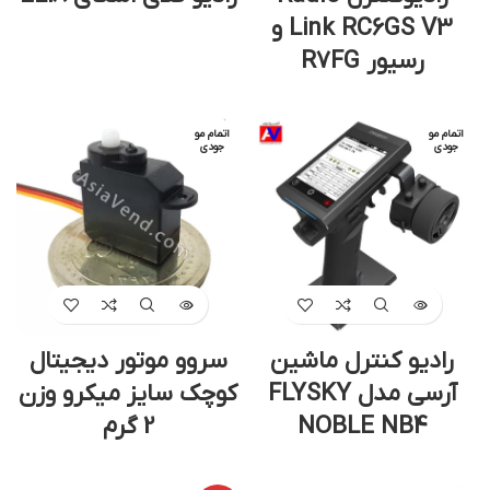
Link RC6GS V3 و
رسیور R7FG
اتمام مو
اتمام مو
جودی
جودی
رادیو کنترل ماشین
سروو موتور دیجیتال
آرسی مدل FLYSKY
کوچک سایز میکرو وزن
NOBLE NB4
2 گرم