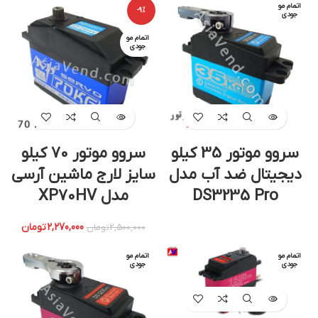
اتمام مو
-9%
جودی
اتمام مو
جودی
سروو موتور 35 کیلو
سروو موتور 70 کیلو
دیجیتال ضد آب مدل
سایز لارج ماشین آرسی
DS3235 Pro
مدل XP70HV
2,270,000
تومان
2,500,000
تومان
اتمام مو
اتمام مو
جودی
جودی