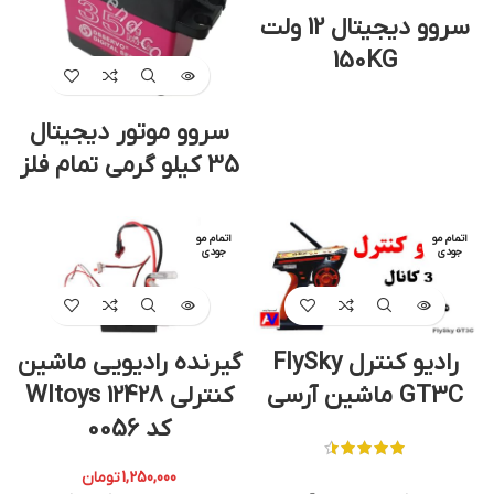
سروو دیجیتال 12 ولت
150KG
سروو موتور دیجیتال
35 کیلو گرمی تمام فلز
اتمام مو
اتمام مو
جودی
جودی
رادیو کنترل FlySky
گیرنده رادیویی ماشین
GT3C ماشین آرسی
کنترلی Wltoys 12428
کد 0056
1,250,000
تومان