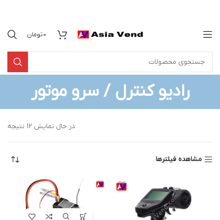
0
تومان
رادیو کنترل / سرو موتور
در حال نمایش 12 نتیجه
مشاهده فیلترها