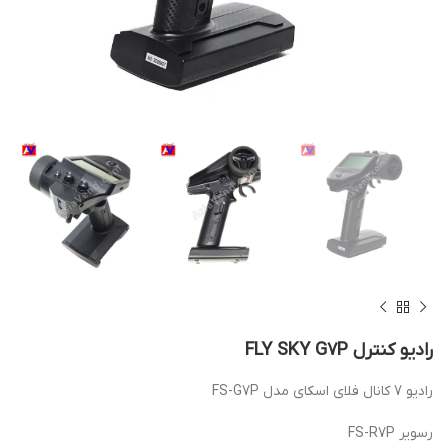
رادیو کنترل FLY SKY G7P
رادیو 7 کانال فلای اسکای مدل FS-G7P
رسویر FS-R7P