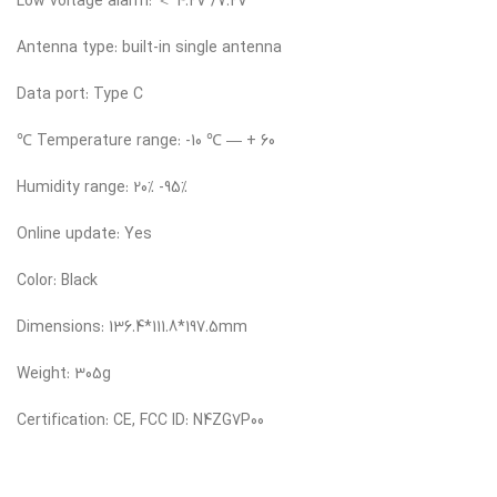
Low voltage alarm: ＜ 4.2V /7.2V
Antenna type: built-in single antenna
Data port: Type C
Temperature range: -10 ℃ — + 60 ℃
Humidity range: 20% -95%
Online update: Yes
Color: Black
Dimensions: 136.4*111.8*197.5mm
Weight: 305g
Certification: CE, FCC ID: N4ZG7P00