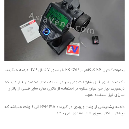
ریموت کنترل 2.4 گیگاهرتز FS-G7P با رسیور 7 کانال R7P عرضه میگردد.
یک عدد باتری قابل شارژ لیتیومی نیز در بسته بندی محصول قرار دارد که
درصورت نیاز می توان علاوه بر استفاده از باتری های سایز قلمی از باتری
شارژی نیز استفاده نمود.
دامنه پشتیباتی از ولتاژ ورودی در گیرنده R7P 3.5 الی 9 ولت میباشد که
بیشتر از اکثر رسیور های معمول می باشد.