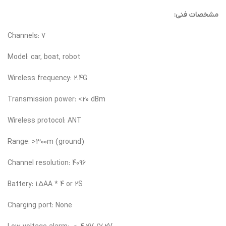
مشخصات فنی:
Channels: 7
Model: car, boat, robot
Wireless frequency: 2.4G
Transmission power: <20 dBm
Wireless protocol: ANT
Range: >300m (ground)
Channel resolution: 4096
Battery: 1.5AA * 4 or 2S
Charging port: None