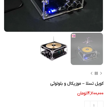
کویل تسلا – موزیکال و بلوتوثی
4,700,000
تومان