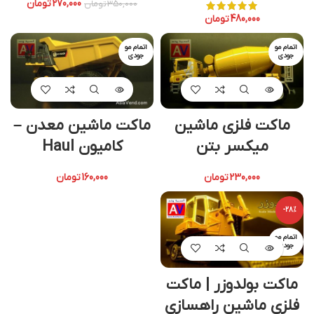
270,000
تومان
350,000
تومان
480,000
تومان
اتمام مو
اتمام مو
جودی
جودی
ماکت فلزی ماشین
ماکت ماشین معدن –
میکسر بتن
کامیون Haul
230,000
تومان
160,000
تومان
-28%
اتمام مو
جودی
ماکت بولدوزر | ماکت
فلزی ماشین راهسازی