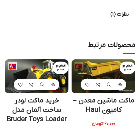
نظرات (1)
محصولات مرتبط
اتمام مو
اتمام مو
جودی
جودی
ماکت ماشین معدن –
خرید ماکت لودر
کامیون Haul
ساخت آلمان مدل
air
Bruder Toys Loader
160,000
تومان