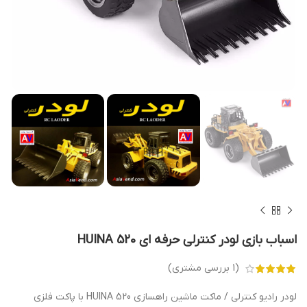
اسباب بازی لودر کنترلی حرفه ای HUINA 520
(
1
بررسی مشتری)
لودر رادیو کنترلی / ماکت ماشین راهسازی HUINA 520 با پاکت فلزی