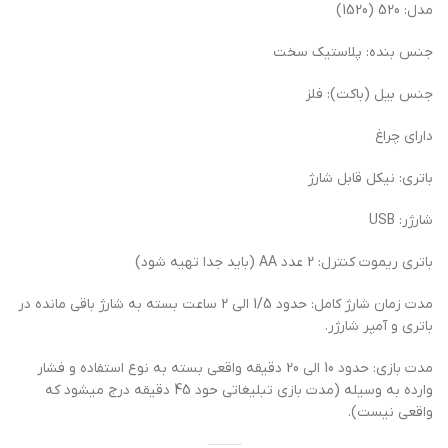
مدل: 520 (1520)
جنس بنده: پلاستیک سخت
جنس بیل (باکت): فلز
دارای چراغ
باتری: نیکل قابل شارژ
شارژر: USB
باتری ریموت کنترل: 2 عدد AA (باید جدا تهیه شود)
مدت زمان شارژ کامل: حدود 1/5 الی 2 ساعت بسته به شارژ باقی مانده در
باتری و آمپر شارژر.
مدت بازی: حدود 10 الی 20 دقیقه واقعی بسته به نوع استفاده و فشار
وارده به وسیله (مدت بازی تبلیغاتی حود 45 دقیقه درج میشود که
واقعی نیست).