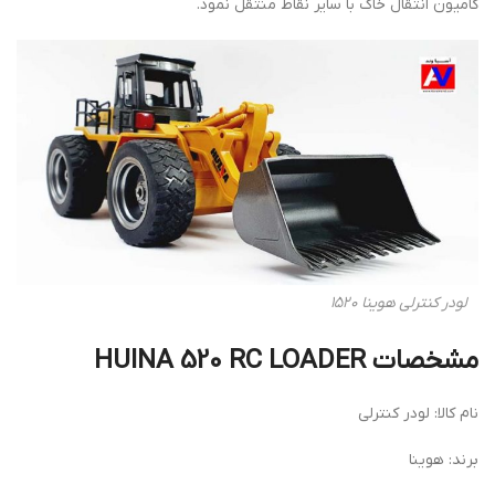
کامیون انتقال خاک با سایر نقاط منتقل نمود.
لودر کنترلی هوینا 1520
مشخصات HUINA 520 RC LOADER
نام کالا: لودر کنترلی
برند: هوینا