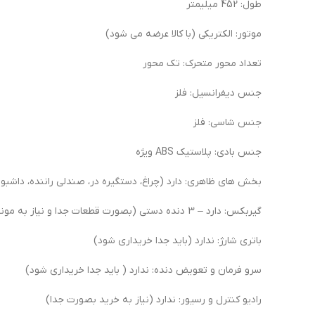
طول: 452 میلیمتر
موتور: الکتریکی (با کالا عرضه می شود)
تعداد محور متحرک: تک محور
جنس دیفرانسیل: فلز
جنس شاسی: فلز
جنس بادی: پلاستیک ABS ویژه
بخش های ظاهری: دارد (چراغ، دستگیره در، صندلی راننده، داشبور
گیربکس: دارد – 3 دنده دستی (بصورت قطعات جدا و نیاز به مونتاژ دارد)
باتری شارژ: ندارد (باید جدا خریداری شود)
سرو فرمان و تعویض دنده: ندارد ( باید جدا خریداری شود)
رادیو کنترل و رسیور: ندارد (نیاز به خرید بصورت جدا)