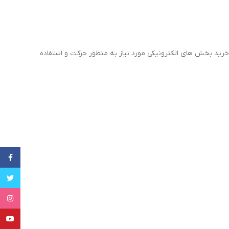
ا با تهیه و خرید بخش های الکترونیکی مورد نیاز به منظور حرکت و استفاده
cebook
witter
tagram
uTube