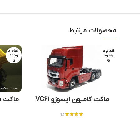
محصولات مرتبط
اتمام م
اتمام م
وجود
وجود
ی
ی
ماکت کامیون ایسوزو VC61
ماکت م