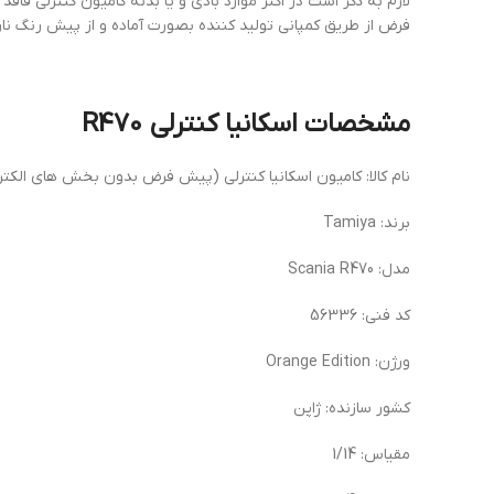
لازم به ذکر است در اکثر موارد بادی و یا بدنه کامیون کنترلی 
فرض از طریق کمپانی تولید کننده بصورت آماده و از پیش رنگ نارنج
مشخصات اسکانیا کنترلی R470
نام کالا: کامیون اسکانیا کنترلی (پیش فرض بدون بخش های الکتر
برند: Tamiya
مدل: Scania R470
کد فنی: 56336
ورژن: Orange Edition
کشور سازنده: ژاپن
مقیاس: 1/14