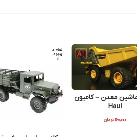
اتمام م
وجود
ی
اشین معدن – کامیون
Haul
160,000
تومان