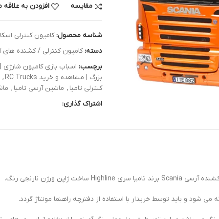
مقایسه
افزودن به علاقه 
شناسه محصول:
کامیون کنترلی اسکانیاR470 Highline رنگ ن
دسته:
کامیون کنترلی / کشنده های 
برچسب:
اسباب بازی کامیون شارژی | C Semi Tractor Truck
بزرگ | مشاهده و خرید RC Trucks
,
کنترلی تامیا
,
ماشین آرسی تامیا
,
ماش
اشتراک گذاری: