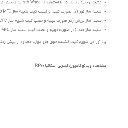
کشیدن بخش تریلر که با استفاده از 5th Wheel به کانتینر، کفی و یا تریلیر های پیشنهادی متصل می گردد
شبیه ساز نور (در صورت تهیه و نصب کیت شبیه ساز MFC تامیا)
شبیه ساز لرزش (در صورت تهیه و نصب کیت شبیه ساز MFC تامیا)
شبیه ساز صدا (در صورت تهیه و نصب کیت شبیه ساز MFC تامیا)
یاد آور می شویم کیت کشنده فوق جزو موارد محدود از پیش رنگ شد
مشاهده ویدئو کامیون کنترلی اسکانیا R470