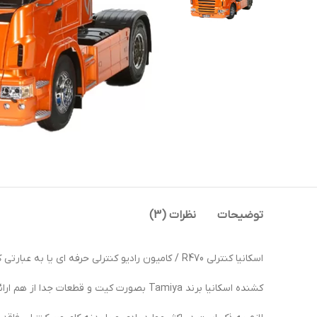
توضیحات
نظرات (3)
اسکانیا کنترلی R470 / کامیون رادیو کنترلی حرفه ای یا به عبارتی کشنده آرسی Scania برند تامیا سری Highline ساخت ژاپن ورژن نارنجی رنگ.
کشنده اسکانیا برند Tamiya بصورت کیت و قطعات جدا از هم ارائه می شود و باید توسط خریدار با استفاده از دفترچه راهنما مونتاژ گردد.