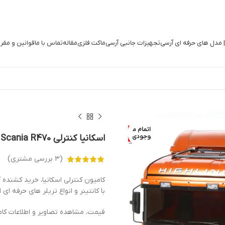
| مدل های حرفه ای آرسی
تجهیزات جانبی آرسی
ماکت فلزی
مقاله
تماس با ما
قوانین و مقر
اتمام م
وجودی
اسکانیا کنترلی Tamiya Scania R470
(
3
بررسی مشتری)
کامیون کنترلی اسکانیا، خرید کشنده آ
با کانتینر و انواع تریلر های حرفه ای از برند Tamiya با نام  Truck
قیمت، مشاهده تصاویر و اطلاعات کامیون Scania کنترلی و انواع ماکت ما