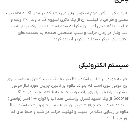
باتری یکی از ارکان مهم اسکوتر برقی می باشد که در مدل K1 به لطف برند
معتبر و طراحی با کیفیت آن از یک باتری لیتیوم LG با ولتاژ 36 ولت و
ظرفیت 8800 میلی آمپر بهره گرفته شده است تا خیال راکب را از بابت
افت ولتاژ در زمان حرکت و شیب همچنبن صدمه به قسمت های
الکترونیکی دیگر دستگاه اسکوتر آسوده گردد.
سیستم الکترونیکی
نظر به موتور براشلس اسکوتر K1 نیاز به یک اسپید کنترل متناسب برای
این موتور قوی است که بتواند علاوه بر تامین جریان مورد نیاز موتور
بیشترین راندمان را برای راکب وسیله نقلیه فراهم نماید. در K1 E-
Scooter از یک اسپید کنترل براشلس ضد آب با توان 200 آمپر (واقعی)
استفاده شده است. چراغ های پر نور در قسمت جلو و پشت اسکوتر K1
علاوه بر زیبایی بلکه بر امنیت و کیفیت حرکت در شب و حیط های کم
نور می افزاید.