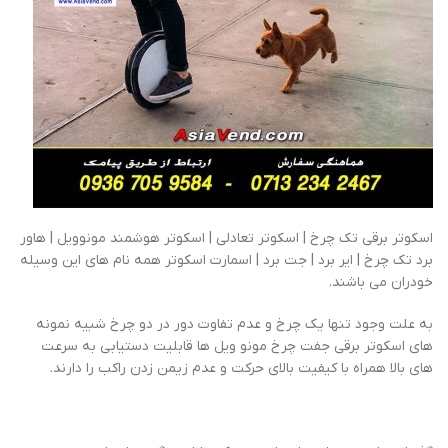
اسکوتر برقی تک چرخ | اسکوتر تعادلی | اسکوتر هوشمند مونوویل | هاور
برد تک چرخ | ایر برد | جت برد | اسمارت اسکوتر همه نام های این وسیله
خودران می باشند.
به علت وجود تنها یک چرخ و عدم تفاوت دور در دو چرخ شبیه نمونه
های اسکوتر برقی جفت چرخ مونو ویل ها قابلیت دستیابی به سرعت
های بالا همراه با کیفیت بالای حرکت و عدم زیمن زدن راکب را دارند.