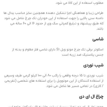
مطلوب استفاده از این کالا می شود.
طراحی زیبا و هماهنگی اجزا تشکیل دهنده همچنین سایز مناسب پدال ها
دامنه سنی بالایی را جهت استفاده از این خودران تک چرخ شامل می شود
که طبق پیشنهاد و تبلیغ کمپانی سگ وی از حدود 16 الی 60 ساله می
باشد.
شاسی
اسکوتر برقی تک چرخ مونو ویل S1 دارای شاسی فلز مقاوم و بدنه از
جنس پلاستیک ضد زربه است
شیب نوردی
شیب نوردی تا 15 درجه واقعی با راکب 80 الی 100 کیلو گرمی طیف وسیعی
از استفاده کنندگان از این مونوویل را برای استفاده های شخصی (تفریحی
/ کاری) در تمامی مسیر ها شامل می شود.
چراغ ال ای دی
وجود نوار ال ای دی نورانی بسیار زیبا در حاشیه قاب اسکوتر جلوه این