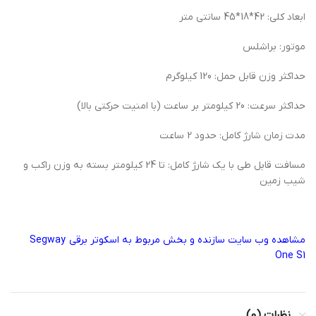
ابعاد کلی: 42*18*45 سانتی متر
موتور: براشلس
حداکثر وزن قابل حمل: 120 کیلوگرم
حداکثر سرعت: 20 کیلومتر بر ساعت (با امنیت حرکتی بالا)
مدت زمان شارژ کامل: حدود 2 ساعت
مسافت قابل طی با یک شارژ کامل: تا 24 کیلومتر بسته به وزن راکب و
شیب زمین
مشاهده وب سایت سازنده و بخش مربوط به اسکوتر برقی Segway
One S1
نظرات (0)