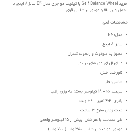
خرید Self Balance Wheel با کیقیت دو چرخ مدل E4 سایز 8 اینچ با
تحمل وزن بالا و موتور یراشلس قوی.
مشخصات فنی:
مدل: E4
سایز: 8 اینچ
مجهز به بلوتوث و ریموت کنترل
دارای ال ای دی های پر نور
کاور ضد خش
شاسی: فلز
سرعت: ۱۵ – 18 کیلومتر بسته به وزن راکب
باتری: ۴٫۴ آمپر – ۳۶ ولت
مدت زمان شارژ: 3 ساعت
طی مسافت با هر شارژ: بیش از ۱۵ کیلومتر واقعی
موتور: دو عدد براشلس ۳۵۰ وات ( ۷۰۰ وات)