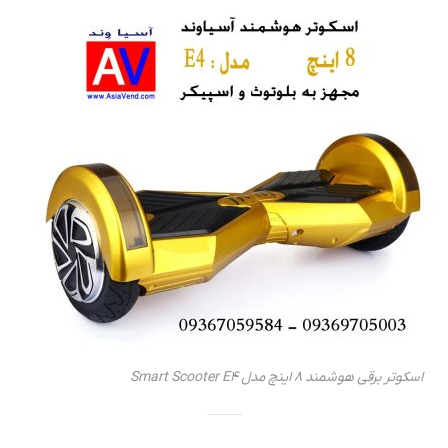
اسکوتر برقی هوشمند 8 اینچ مدل Smart Scooter E4