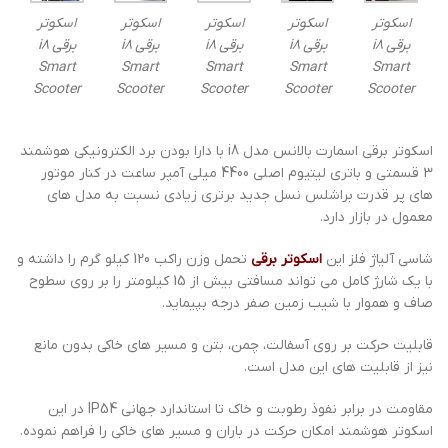
اسکوتر
اسکوتر
اسکوتر
اسکوتر
اسکوتر
برقی i8
برقی i8
برقی i8
برقی i8
برقی i8
Smart
Smart
Smart
Smart
Smart
Scooter
Scooter
Scooter
Scooter
Scooter
اسکوتر برقی اسمارت بالانس مدل i8 با دارا بودن برد الکترونیکی هوشمند
3 قسمتی و باتری لیتیوم اصلی 4400 میلی آمپر ساعت در کنار موتور
های پر قدرت براشلس نسل جدید برتری زیادی نسبت به مدل های
معمول در بازار دارد.
شاسی آلیاژ فلز این
اسکوتر برقی
تحمل وزن راکب 120 کیلو گرم را داشته و
با یک شارژ کامل می تواند مسافتی بیش از 15 کیلومتر را بر روی سطوح
صاف و هموار با شیب زمین صفر درجه بپیماید.
قابلیت حرکت بر روی آسفالت، چمن، بتن و مسیر های خاکی بدون مانع
نیز از قابلیت های این مدل است.
مقاومت در برابر نفوذ رطوبت و خاک تا استاندارد جهانی IP54 در این
اسکوتر هوشمند امکان حرکت در باران و مسیر های خاکی را فراهم نموده.