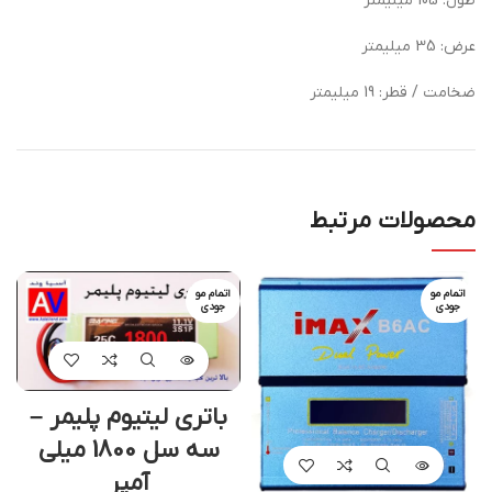
طول: 105 میلیمتر
عرض: 35 میلیمتر
ضخامت / قطر: 19 میلیمتر
محصولات مرتبط
اتمام مو
اتمام مو
جودی
جودی
باتری لیتیوم پلیمر –
سه سل 1800 میلی
آمپر