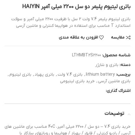
باتری لیتیوم پلیمر دو سل 2200 میلی آمپر HAIYIN
باتری لیتیوم پلیمر 7.4 ولت 2 سل با ظرفیت 2200 میلی آمپر و سوکت
استاندارد T مناسب برای استفاده در هواپیما کنترلی و ماشین آرسی
مقایسه
افزودن به علاقه مندی
شناسه محصول:
LTHMBT2S2200
دسته:
باتری و شارژر
برچسب:
lithium battery
,
باتری 7.4 ولت
,
باتری پهپاد
,
باتری لیتیوم
,
باتری ماشین آرسی
,
خرید باتری لیتیومی
اشتراک گذاری:
توضیحات
خرید باتری 7.4 – دو سل / 2200 میلی آمپر، 40C مناسب برای ماشین های
آرسی / رادیو کنترلی / قایق / پهباد / هواپیما و روباتهای سازگار با