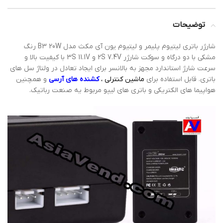
توضیحات
شارژر باتری لیتیوم پلیمر و لیتیوم یون آی مکث مدل B3 20W رنگ
مشکی با دو درگاه و سوکت شارژر 2S 7.4V و 3S 11.1V با کیفیت بالا و
سرعت شارژ استاندارد مجهز به بالانسر برای ایجاد تعادل در ولتاژ سل های
باتری. قابل استفاده برای
ماشین کنترلی ،
کشنده های آرسی
و همچنین
هواپیما های الکتریکی و باتری های لیپو مربوط یه صنعت رباتیک.