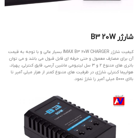
شارژر B3 20W
کیفیت شارژر IMAX B3 20W CHARGER بسیار عالی و با توجه به قیمت
آن برای مصارف معمول و حتی حرفه ای قابل قبول می باشد و می توان
باتری های متنوع 2 و 3 سل لیتیومی ماشین آرسی، قایق کنترلی، پهپاد،
هواپیما کنترلی شارژی در ظرفیت های متنوع کمتر از هزار میلی آمپر تا
بالای 5000 میلی آمپر را شارژ نمود.