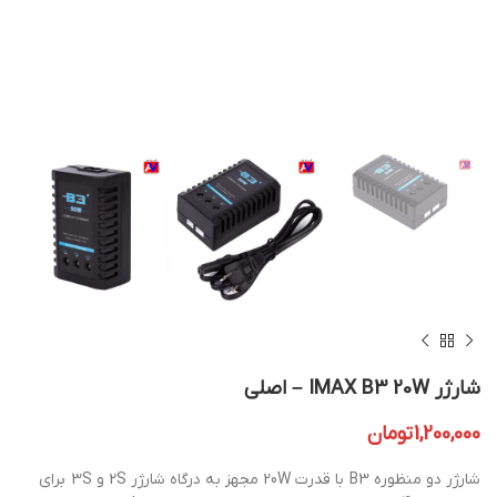
شارژر IMAX B3 20W – اصلی
1,200,000
تومان
شارژر دو منظوره B3 با قدرت 20W مجهز به درگاه شارژر 2S و 3S برای