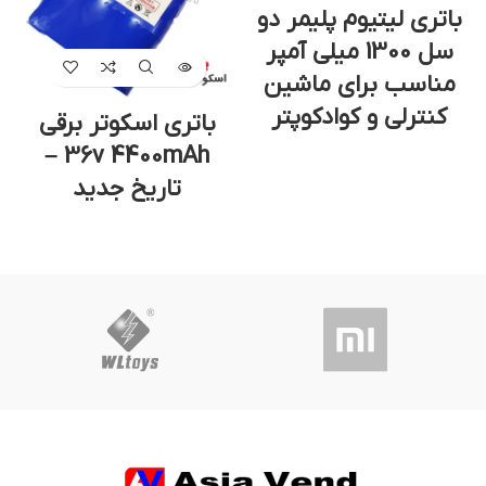
باتری لیتیوم پلیمر دو
سل 1300 میلی آمپر
مناسب برای ماشین
کنترلی و کوادکوپتر
باتری اسکوتر برقی
36v 4400mAh –
تاریخ جدید