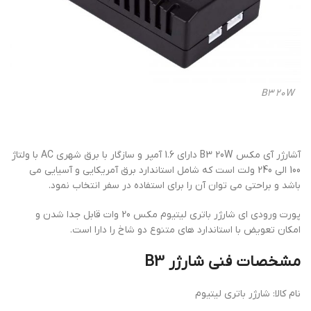
B3 20W
آشارژر آی مکس B3 20W دارای 1.6 آمپر و سازگار با برق شهری AC با ولتاژ
100 الی 240 ولت است که شامل استاندارد برق آمریکایی و آسیایی می
باشد و براحتی می توان آن را برای استفاده در سفر انتخاب نمود.
پورت ورودی ای شارژر باتری لیتیوم مکس 20 وات قابل جدا شدن و
امکان تعویض با استاندارد های متنوع دو شاخ را دارا است.
مشخصات فنی شارژر B3
نام کالا: شارژر باتری لیتیوم