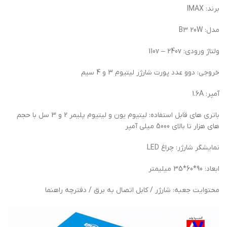
برند: IMAX
مدل: B3 20W
ولتاژ ورودی: 110v – 240v
خروجی: دوو عدد پورت شارژر لیتیوم 3 و 4 سیم
آمپر: 1.6A
باتری های قابل استفاده: لیتیوم یون و لیتیوم پلیمر 2 و 3 سل با حجم
های هزار تا بالای 5000 میلی آمپر
نمایشگر شارژر: چراغ LED
ابعاد: 90*60*35 میلیمتر
محتوایت جعبه: شارژر / کابل اتصال به برق / دفترچه راهنما