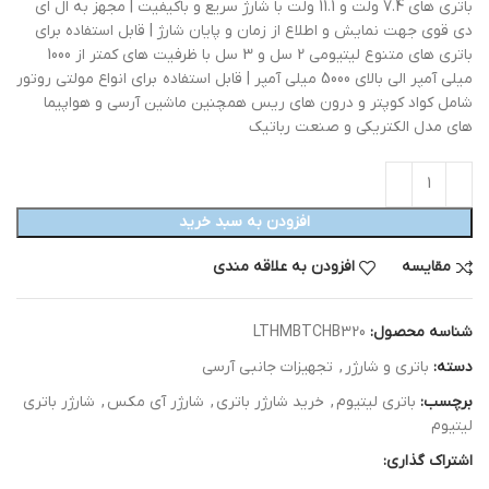
باتری های 7.4 ولت و 11.1 ولت با شارژ سریع و باکیفیت | مجهز به ال ای
دی قوی جهت نمایش و اطلاع از زمان و پایان شارژ | قابل استفاده برای
باتری های متنوع لیتیومی 2 سل و 3 سل با ظرفیت های کمتر از 1000
میلی آمپر الی بالای 5000 میلی آمپر | قابل استفاده برای انواع مولتی روتور
شامل کواد کوپتر و درون های ریس همچنین ماشین آرسی و هواپیما
های مدل الکتریکی و صنعت رباتیک
افزودن به سبد خرید
مقایسه
افزودن به علاقه مندی
شناسه محصول:
LTHMBTCHB320
دسته:
باتری و شارژر
,
تجهیزات جانبی آرسی
برچسب:
باتری لیتیوم
,
خرید شارژر باتری
,
شارژر آی مکس
,
شارژر باتری
لیتیوم
اشتراک گذاری: