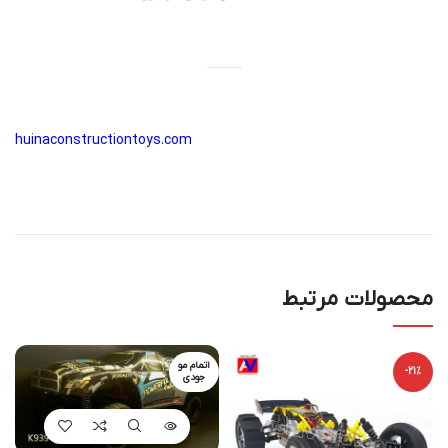
huinaconstructiontoys.com
محصولات مرتبط
اتمام مو
-21%
جودی