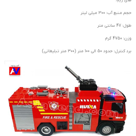
های زیبا.
حجم منبع آب: 300 میلی لیتر
طول: 47 سانتی متر
وزن: 4750 گرم
برد کنترل: حدود 50 الی 100 متر (300 متر تبلیغاتی)