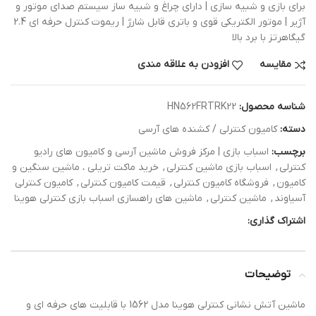
برای بازی و شبیه سازی | دارای چراغ و شبیه ساز سیستم صدای موتور و
آژیر | موتور الکتریکی قوی و باتری قابل شارژ | ریموت کنترل حرفه ای 2.4
گیگاهرتز با برد بالا
مقایسه
افزودن به علاقه مندی
شناسه محصول:
HN562FRTRK22
دسته:
کامیون کنترلی / کشنده های آرسی
برچسب:
اسباب بازی | مرکز فروش ماشین آرسی و کامیون های رادیو
کنترلی
,
اسباب بازی ماشین کنترلی
,
خرید ماکت تریلی ، ماشین سنگین و
کامیون
,
فروشگاه کامیون کنترلی
,
قیمت کامیون کنترلی
,
کامیون کنترلی
آسیاوند
,
ماشین کنترلی
,
ماشین های راهسازی اسباب بازی کنترلی هوینا
اشتراک گذاری:
توضیحات
ماشین آتش نشانی کنترلی هوینا مدل 1562 با قابلیت های حرفه ای و