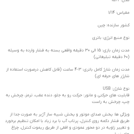
مدل: 1562
مقیاس: 1/14
کشور سازنده: چین
نوع منبع انرژی: باتری
مدت زمان بازی: 15 الی 30 دقیقه واقعی بسته به فشار وارده به وسیله
(60 دقیقه تبلیغاتی)
مدت زمان شارژ کامل باتری: 3-4 ساعت (قابل کاهش درصورت استفاده از
شارژر های حرفه ای)
نوع شارژر: USB
قابلیت های حرکتی و مانور: حرکت رو به جلو، دنده عقب، ترمز، چرخش به
چپ، چرخش به راست
ویژگی ها: پخش صدای موتور و پخش شبیه ساز آژیر به صورت جدا از
طریق فشار دکمه روی کنترل، پرتاب آب با برد زیاد با امکان تنظیم برخورد
و تغییر زاویه در دو محور عمودی و افقی از طریق ریموت کنترل، چراغ