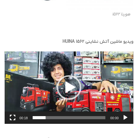
هوینا 1562
ویدیو ماشین آتش نشاینی HUINA 1562
نمایشگر
ویدیو
00:18
00:00