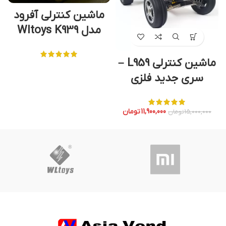
ماشین کنترلی آفرود
م
مدل Wltoys K939
ماشین کنترلی L959 –
سری جدید فلزی
11,900,000
تومان
15,000,000
تومان