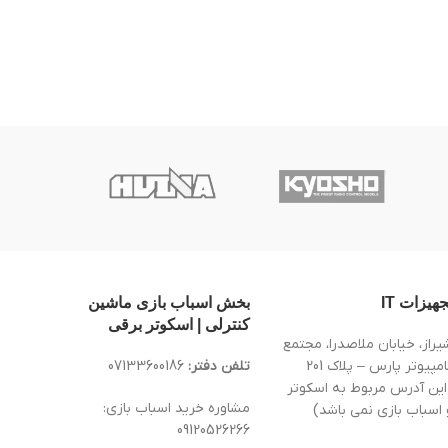
جهیزات IT
بخش اسباب بازی ماشین
کنترلی | اسکوتر برقی
یراز، خیابان ملاصدرا، مجتمع
کامپیوتر پارس – پلاک 201
تلفن دفتر:
07133600186
این آدرس مربوط به اسکوتر
مشاوره خرید اسباب بازی:
 اسباب بازی نمی باشد)
09120526266