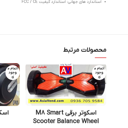
استاندارد های جهانی: استاندارد کیفیت FCC / CE
محصولات مرتبط
اتمام م
اتمام م
وجود
وجود
ی
ی
اسکوتر برقی M8 Smart
اسکو
Scooter Balance Wheel