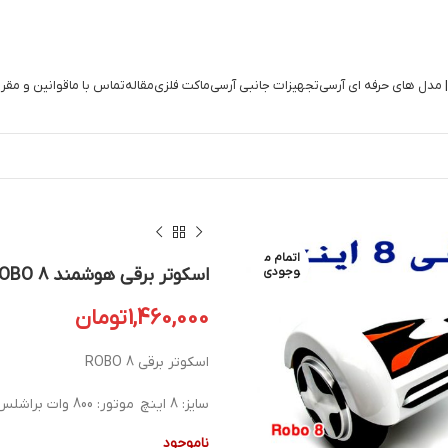
| مدل های حرفه ای آرسی
تجهیزات جانبی آرسی
ماکت فلزی
مقاله
تماس با ما
قوانین و مقر
اتمام م
وجودی
اسکوتر برقی هوشمند ROBO 8 | اسکوتر Self Balance Wheel
1,460,000
تومان
اسکوتر برقی ROBO 8
سایز: 8 اینچ موتور: 800 وات براشلس جدید
ناموجود