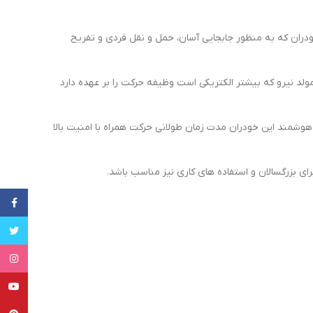
ودران که به منظور جابجایی آسان، حمل و نقل فردی و تفریح
د نیرو که بیشتر الکتریکی است وظیفه حرکت را بر عهده دارد
الا بهره مند است. باتری لیتیوم 36 ولت – 4400 میلی آمپری و برد الکترونیکی هوشمند این خودران مدت زمان طولانی حرکت همراه با امنیت بالا
ای بزرگسالان و استفاده های کاری نیز مناسب باشد.
cebook
witter
tagram
uTube