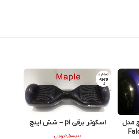
اتمام م
اتمام م
وجود
وجود
ی
ی
مند 8 اینچ مدل
اسکوتر برقی p1 – شش اینچ
اسکو
Fal
2,500,000
تومان