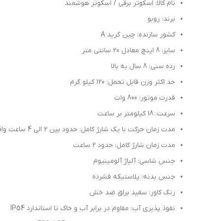
نام کالا: اسکوتر برقی / اسکوتر هوشمند
برند: روبو
کشور سازنده: چین گرید A
سایز: 8 اینچ معادل 20 سانتی متر
رده سنی: 8 سال به بالا
حد اکثر وزن قابل تحمل: 120 کیلو گرم
قدرت موتور: 800 وات
سرعت: 18 کیلومتر بر ساعت
مدت زمان حرکت با یک شارژ کامل: حدود بین 2 الی 4 ساعت واقعی (بسته به وزن راکب و شیب زمین)
مدت زمان شارژ کامل: حدود 2 ساعت
جنس شاسی: آلیاژ آلومینیوم
جنس بدنه: پلاستیکه فشرده
رنگ کاور: سفید براق ضد خش
نفوذ پذیری آب: مقاوم در برابر آب و خاک تا استاندارد IP54