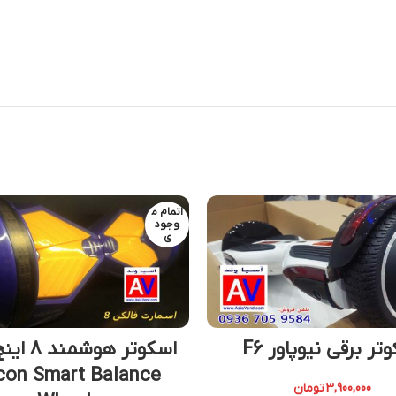
اتمام م
وجود
ی
تر برقی نیوپاور F6
اسکوتر هوش
con Smart Balance
3,900,000
تومان