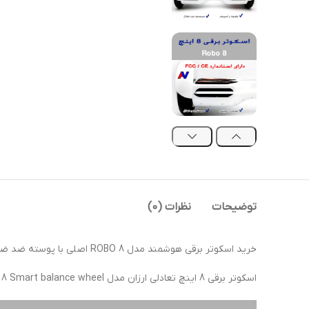
توضیحات
نظرات (0)
خرید اسکوتر برقی هوشمند مدل ROBO 8 اصلی با پوسته ضد ضربه و چرخ 8 اینچ با لاستیک گوشتی با کیفیت در فروشگاه آسیاوند.
اسکوتر برقی 8 اینچ تعادلی ارزان مدل Robo 8 Smart balance wheel مجهز به سیستم خود تعادل، چراغ های ال ای دی پر نور، قابلیت اتصال به تلفن همراه و پخش موسیقی.