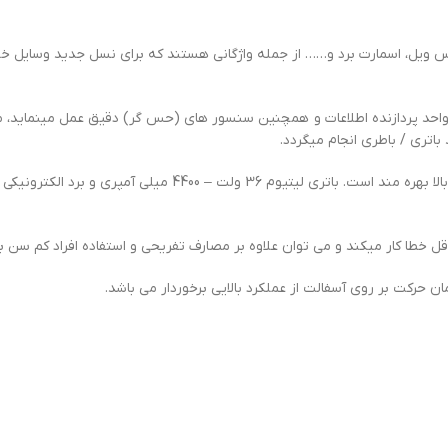
انس ویل، اسمارت برد و…… از جمله واژگانی هستند که برای نسل جدید وسایل خ
احد پردازنده اطلاعات و همچنین سنسور های (حس گر) دقیق عمل مینماید، مول
باتری / باطری انجام میگردد.
اسکوتر برقی روبو 8 از دو عدد موتور 400 وات براشلس با راندمان ب
ل خطا کار میکند و می توان علاوه بر مصارف تفریحی و استفاده افراد کم سن بر