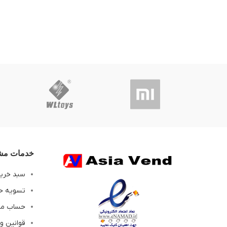
خدمات مشت
سبد خری
تسویه ح
حساب م
قوانین و