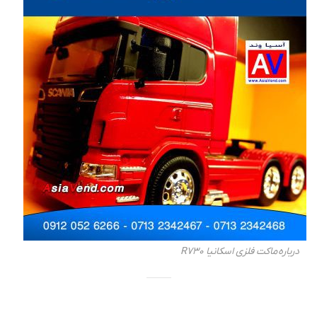
درباره ماکت فلزی اسکانیا R730