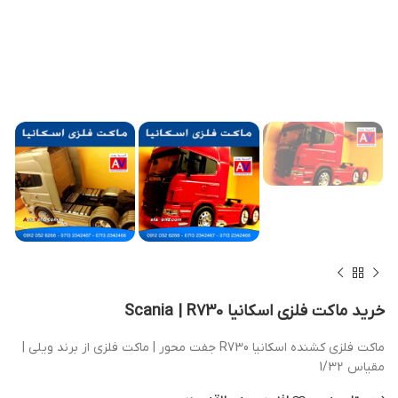
خرید ماکت فلزی اسکانیا Scania | R730
ماکت فلزی کشنده اسکانیا R730 جفت محور | ماکت فلزی از برند ویلی |
مقیاس 1/32