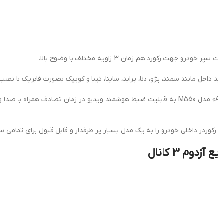
خل مانند سمند، پژو، دنا، پراید، ساینا، تیبا و کوییک بصورت فابریک با نصب
دوبین داشبوردی و امنیتی ثبت وقایع جلو ماشین برند «AZDOME» مدل M550 به قابلیت ضبط هوشمند 
وردر داخلی خودرو را به یک مدل بسیار پر طرفدار و قابل قبول برای تمامی س
 3 کانال