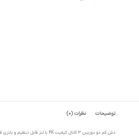
توضیحات
نظرات (0)
دش کم دو دوربین 3 کانال کیفیت 4K با لنز قابل تنظیم و باتری قابل شارژ داخلی همچنین سیستم تصویر برداری دید در شب همچنین GPS و WiFi و اپلیکیشن تلفن همراه.