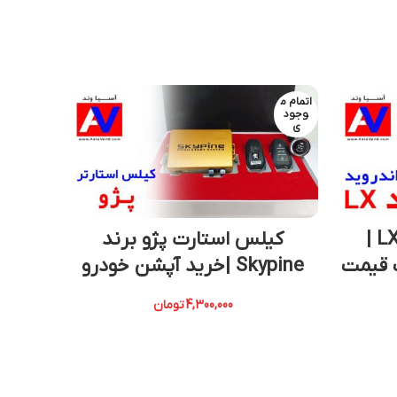
اتمام م
اتمام م
وجود
وجود
ی
ی
خرید مانیتور سمند LX |
کیلس استارت پژو برند
 قیمت
Skypine |خرید آپشن خودرو
4,300,000
تومان