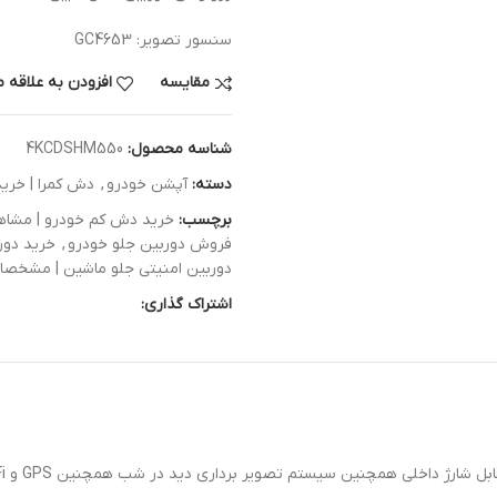
سنسور تصویر: GC4653
مقایسه
افزودن به علاقه 
شناسه محصول:
4KCDSHM550
دسته:
آپشن خودرو
,
دش کمرا | خرید
برچسب:
خرید دش کم خودرو | مشاهده ت
فروش دوربین جلو خودرو
,
خرید دور
دوربین امنیتی جلو ماشین | مشخصات و خرید 
اشتراک گذاری: