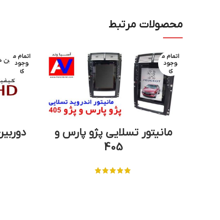
محصولات مرتبط
اتمام م
اتمام م
وجود
وجود
ی
ی
مانیتور تسلایی پژو پارس و
دوربین 
405