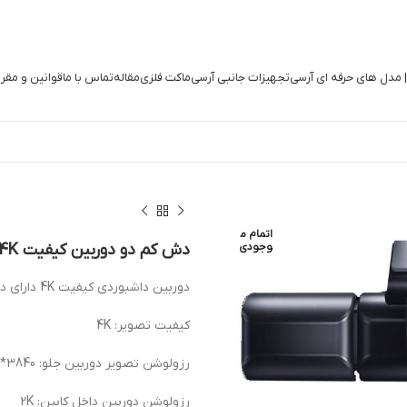
| مدل های حرفه ای آرسی
تجهیزات جانبی آرسی
ماکت فلزی
مقاله
تماس با ما
قوانین و مقر
اتمام م
وجودی
دش کم دو دوربین کیفیت 4K
دوربین داشبوردی کیفیت 4K دارای دو لنز و ورودی دوربین دنده عقب با قابلیت ضبط دائم تصاویر.
کیفیت تصویر: 4K
رزولوشن تصویر دوربین جلو: 3840*2160 پیکسل
رزولوشن دوربین داخل کابین: 2K