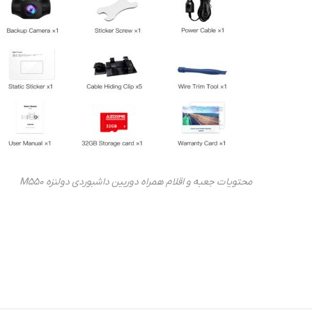
محتویات جعبه و اقلام همراه دوربین داشبوردی دولنزه M550