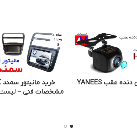
اتمام م
وجود
ی
دنده عقب YANEES
مشخصات فنی – لیست