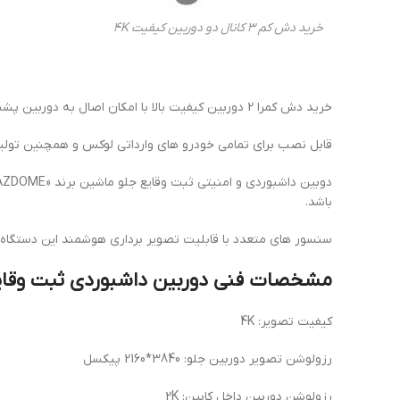
خرید دش کم 3 کانال دو دوربین کیفیت 4K
خرید دش کمرا 2 دوربین کیفیت بالا با امکان اصال به دوربین پشت سپر خودرو جهت رکورد هم زمان 3 زاویه مختلف با وضوح بالا.
قابل نصب برای تمامی خودرو های وارداتی لوکس و همچنین تولید دا
باشد.
سنسور های متعدد با قابلیت تصویر برداری هوشمند این دستگاه رک
مشخصات فنی دوربین داشبوردی ثبت وقایع آزدوم
کیفیت تصویر: 4K
رزولوشن تصویر دوربین جلو: 3840*2160 پیکسل
رزولوشن دوربین داخل کابین: 2K