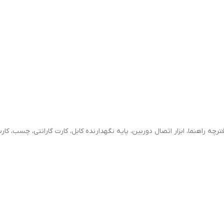
راهنما، ابزار اتصال دوربین، پایه نگهدارنده کابل، کارت گارانتی، چسب، کارت حافظه 32 گ