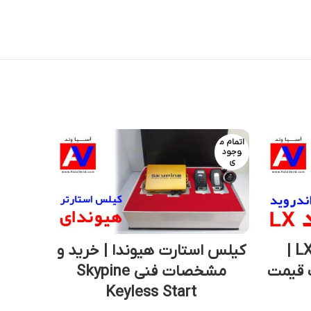
اتمام م
-10%
وجود
ی
اتمام م
وجود
ی
خرید مانیتور سمند LX |
کیلس استارت هیوندا | خرید و
مانیت
 قیمت
مشخصات فنی Skypine
Keyless Start
0