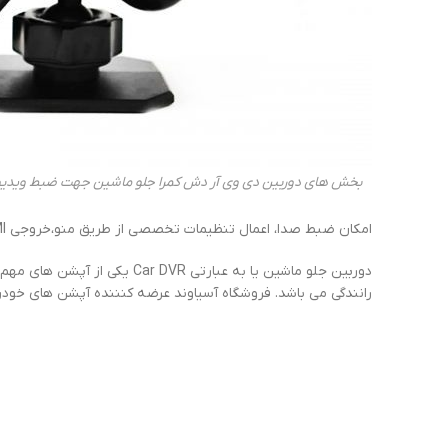
بخش های دوربین دی وی آر دش کمرا جلو ماشین جهت ضبط ویدیو
امکان ضبط صدا، اعمال تنظیمات تخصصی از طریق منو،خروجی HDMI و ذخیره سازی تصاویر روی کارت حافظه بخشی از قابلیت های دوربین دش کم کد 101 می باشد.
دوربین جلو ماشین یا به عبا
رانندگی می باشد. فروشگاه آسیاوند عرضه کنننده آپشن های خودرویی از جمله ج