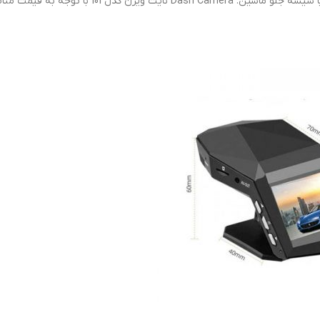
دارای ابعاد 40*60*70 میلیمتر با قابلیت نصب بر روی 