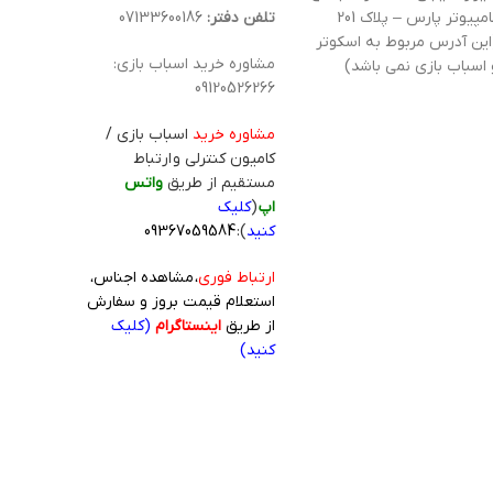
کامپیوتر پارس – پلاک 201
تلفن دفتر:
07133600186
این آدرس مربوط به اسکوتر
مشاوره خرید اسباب بازی:
 اسباب بازی نمی باشد)
09120526266
مشاوره خرید
اسباب بازی /
کامیون کنترلی و ارتباط
مستقیم از طریق
واتس
اپ
(
کلیک
کنید
):
09367059584
ارتباط فوری
، مشاهده اجناس،
استعلام قیمت بروز و سفارش
از طریق
اینستاگرام
(کلیک
کنید)