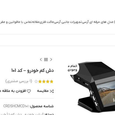
| مدل های حرفه ای آرسی
تجهیزات جانبی آرسی
ماکت فلزی
مقاله
تماس با ما
قوانین و مقر
اتمام م
وجودی
دش کم خودرو – کد 101
(
1
بررسی مشتری)
مقایسه
افزودن به علاقه 
شناسه محصول:
CRDSHCMCD101
دسته:
آپشن خودرو
,
دش کمرا | خرید