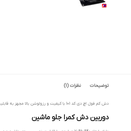
توضیحات
نظرات (1)
دش کم فول اچ دی کد 101 با کیفیت و رزولوشن بالا مجهز به قابلیت دید در شب و فیلمبرداری بی وقفه همچنین خروجی AV و قابلیت ضبط روی کارت حافظه Micro SD.
دوربین دش کمرا جلو ماشین