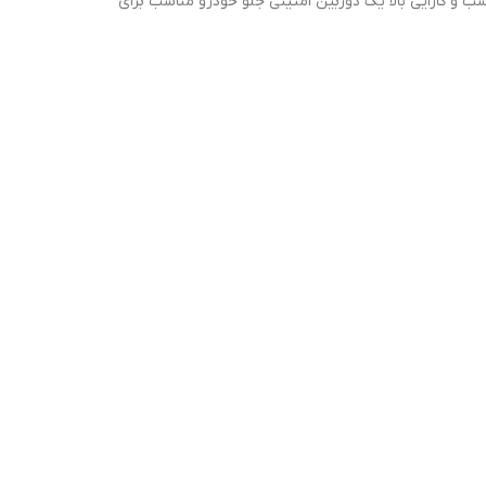
داشبورد و یا شیشه جلو ماشین. Dash Camera نایت ویژن کدل 101 با توجه به قیمت مناسب و کارایی بالا یک دوربین امنیتی جلو خودرو مناسب برای