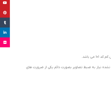
uTube
terest
Tumblr
inkedin
Flickr
ق های پیش بینی نشده نیاز به ضبط تصاویر بصورت دائم یکی از ضرورت های