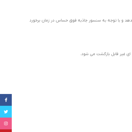
ام محیط رو به روی خودرو را پوشش میدهد و با توجه به سنسور جاذبه فوق حساس در زمان برخورد
ای غیر قابل بازگشت می شود.
cebook
witter
tagram