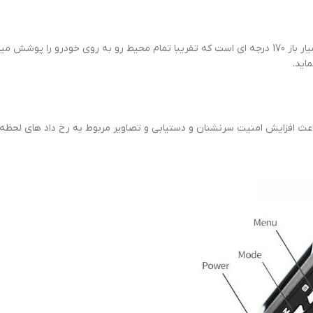
دش کم با کیفیت 101 دارای لنز با وضوح بالا همچنین زاویه دید بسیار باز 170 درجه ای است که تقریبا تم
اید.
ث افزایش امنیت سرنشنان و دستیابی و تصاویر مربوط به رخ داد های لحظه 