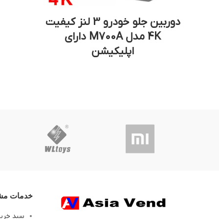
دوربین جلو خودرو 3 لنز کیفیت
4K مدل M700A دارای
اپلیکیشن
خدمات مشت
سبد خری