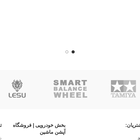
ریان:
بخش خودرویی | فروشگاه
ت
آپشن ماشین
د
ش