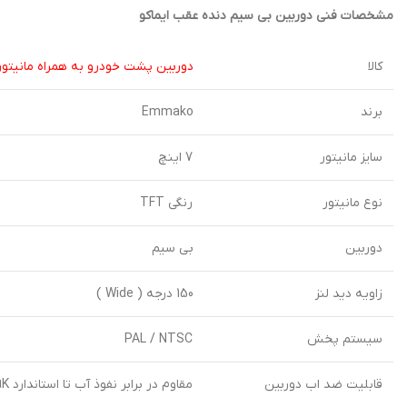
مشخصات فنی دوربین بی سیم دنده عقب ایماکو
کالا
دوربین پشت خودرو به همراه مانیتور
برند
Emmako
سایز مانیتور
7 اینچ
نوع مانیتور
رنگی TFT
دوربین
بی سیم
زاویه دید لنز
150 درجه ( Wide )
سیستم پخش
PAL / NTSC
قابلیت ضد اب دوربین
مقاوم در برابر نفوذ آب تا استاندارد IP69K