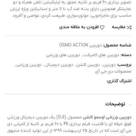
تصویر برداری 60 فریم بر ثانیه، مجهز به اپلیکیشن تلفن همراه و دو
نمایشگر همچنین دارای بدنه ضد آب تا 11 متر و استابیلایزر ویژه لرزش
مناسب برای ماجراجویی، موتورسواری، طبیعت گردی، غواصی و آفرود.
مقایسه
افزودن به علاقه مندی
شناسه محصول:
دوربین OSMO ACTION
دسته:
دوربین های کامپکت
,
دوربین های ورزشی
برچسب:
دوربین
,
دوربین اکشن
,
دوربین دیجیتال
,
دوربین ورزشی
,
محصولات دی جی آی
اشتراک گذاری:
توضیحات
دوربین ورزشی اوسمو اکشن
محصول (DJI) یک دوربین دیجیتال ورزشی
فوق حرفه ای با قابلیت فیلم برداری 4K با 60 فریم بر ثانیه از کمپانی دی
جی آی است که در تاریخ 25 اردیبهشت 1398 از این تولید کننده مشهور