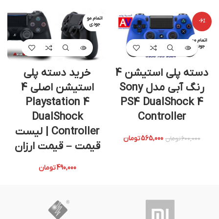
اتمام مو
-6%
جودی
اتمام مو
جودی
دسته پلی استیشن 4
خرید دسته پلی
رنگ آبی مدل Sony
استیشن اصلی 4
Playstation 4
PS4 DualShock 4
DualShock
Controller
Controller | لیست
565,000
تومان
600,000
تومان
قیمت – قیمت ارزان
490,000
تومان