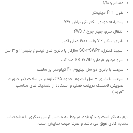
مقیاس: 1/10
طول: 431 میلیمتر
پیشرانه: موتور الکتریکی براش 540
انتقال نیرو: چهار چرخ / 4WD
باتری: نیکل 7.2 ولت 2000 میلی آمپر
اسپید کنترل: SC-3SWP2 سازگار با باتری های لیتیوم پلیمر 2 و 3 سل
سرو موتور فرمان: SS-20WR ضد آب
سرعت با باتری دو سل لیتیوم: 40 کیلومتر بر ساعت
سرعت با باتری 3 سل لیتیوم: حدود 65 کیلومتر بر ساعت (در صورت
تعویض لاستیک دریفت فعلی و استفاده از لاستیک های مناسب
آفرود)
لازم به ذکر است ویدئو فوق مربوط به ماشین آرسی دیگری با مشخصات
مشابه کالای فوق می باشد و صرفا جهت نمایش است.