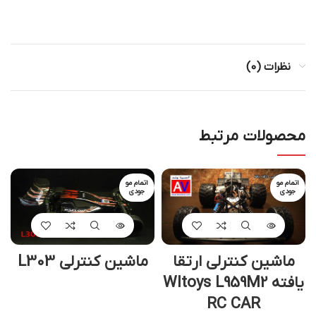
نظرات (0)
محصولات مرتبط
اتمام مو
اتمام مو
جودی
جودی
ماشین کنترلی ارتقا
ماشین کنترلی L303
یافته Wltoys L959M2
RC CAR