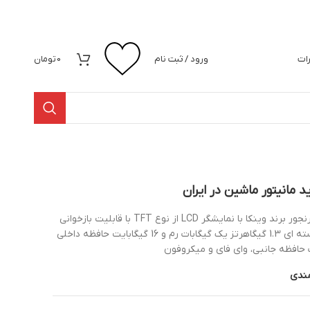
رات
ورود / ثبت نام
0
تومان
ید مانیتور ماشین در ایران
مانیتور اندروید 8 اینچ هیوندا آزرا گرنجور برند وینکا با نمایشگر LCD از نوع TFT با قابلیت بازخوانی
CD و DVD اندروید 7.1 پردازنده 4 هسته ای 1.3 گیگاهرتز یک گیگابات رم و 16 گیگابایت حافظه داخلی
مندی