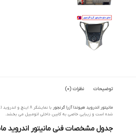
توضیحات
نظرات (0)
مانیتور اندروید هیوندا آزرا گرنجور
با نمایشگر 8 اینچ و اندروید 7.1 که اتصال به اینترنت از طریق وای فای میسر شده است و با استفاده از مرغوب ترین مواد اولیه توسط شرکت مطرح
شده است و زیبایی خاصی به کابین داخلی اتومبیل می بخشد.
جدول مشخصات فنی مانیتور اندروید ماشین آزرا ra Grandeur