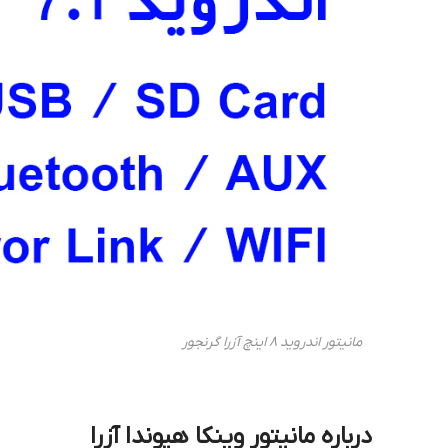
مانیتور اندروید 8 اینچ آزرا گرنجور
درباره مانیتور وینکا هیوندا آزرا