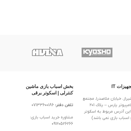
جهیزات IT
بخش اسباب بازی ماشین
کنترلی | اسکوتر برقی
یراز، خیابان ملاصدرا، مجتمع
کامپیوتر پارس – پلاک 201
تلفن دفتر:
07133600186
این آدرس مربوط به اسکوتر
مشاوره خرید اسباب بازی:
 اسباب بازی نمی باشد)
09120526266