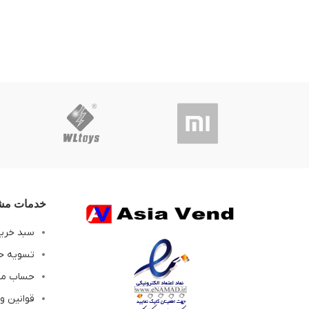
خدمات مشت
سبد خری
تسویه ح
حساب م
قوانین و