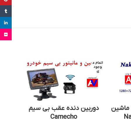
Tumblr
inkedin
Flickr
اتمام م
اتمام م
وجود
وجود
ی
ی
 ماشین
دوربین دنده عقب بی سیم
کی
Camecho
Skypine |خرید