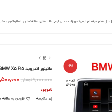
| مدل های حرفه ای آرسی
تجهیزات جانبی آرسی
ماکت فلزی
مقاله
تماس با ما
قوانین و مقر
-19%
مانیتور اندروید BMW X5 F15
,500,000
8,000,000
تومان
اتمام م
وجودی
ناموجود
مقایسه
افزودن به علاقه 