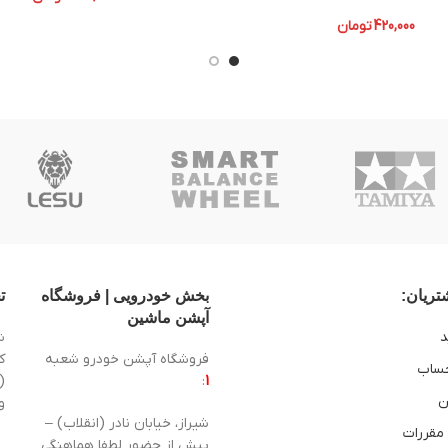
420,000
تومان
ریان:
بخش خودرویی | فروشگاه
ت
آپشن ماشین
د
ش
فروشگاه آپشن خودرو شعبه
ساب
1
:
(
ن
و
شیراز، خیابان نادر (انقلاب) –
 مقررات
پیش از حضور لطفا هماهنگی