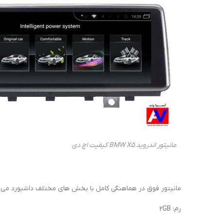
مانیتور اندروید BMW X5 کیفیت اچ دی
مانیتور فوق در هماهنگی کامل با بخش های مختلف داشبورد می باشد و مجهز به اندروید 8.1 است و کیفیت تصویر
رم: 2GB