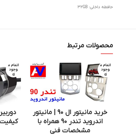
حافطه داخلی: 32GB
محصولات مرتبط
اتمام م
اتمام م
وجود
وجود
ی
ی
خرید مانیتور ال 90 | مانیتور
دوربین
اندروید تندر 90 همراه با
مشخصات فنی