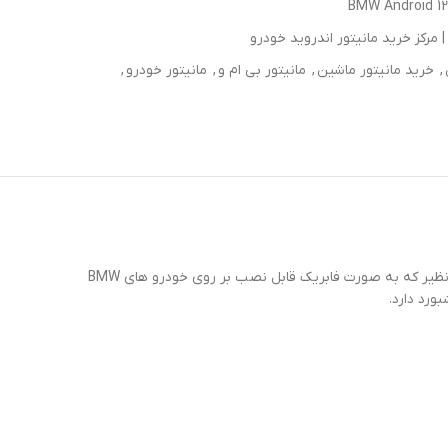
BMW Android 12
 مرکز خرید مانیتور اندروید خودرو
,
خرید مانیتور ماشین
,
مانیتور بی ام و
,
مانیتور خودرو
,
مانیتور اندروید ماشین بی ام و ایکس 5 با کیفیت HD و صفحه نمایشگر 12 اینچی تمام تاچ فوق حساس و دقیق با رزولوشن بالا و کانتراست بی نظیر که به صورت فابریک قابل نصب بر روی خودرو های BMW