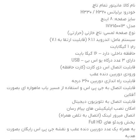
نام کالا: مانیتور تمام تاچ
خودرو: برلیانس H330 / H320
سایز صفحه: 8 اینچ
مدل: 1712150013
نوع صفحه لمسی: تاچ خازنی (حرارتی)
سیستم عامل: اندروید 6.1.1 (قابلیت ارتقا به 7.1)
رم: 1 گیگابایت
حافظه داخلی: دارد – 16 گیگا بایت
دارای 3 عدد درگاه یو اس بی – USB
قابلیت اتصال اس دی کارت (کارت حافظه)
ورودی دوربین دنده عقب
قابلیت راه اندازی دوربین 360 درجه
قابلیت اتصال به جی پی اس و استفاده از مسیر یاب ماهواره ای بصورت
آفلاین
قابلیت اتصال به تلویزیون دیجیتال
امکان نصب اپلیکیشن های پیام رسان
اتصال میرور لینک (اتصال به تلفن همراه)
پخش ویدئو های Full HD
به همراه یک عدد دوربین دنده عقب و نقشه جی پی اس رایگان بصورت
هدیه