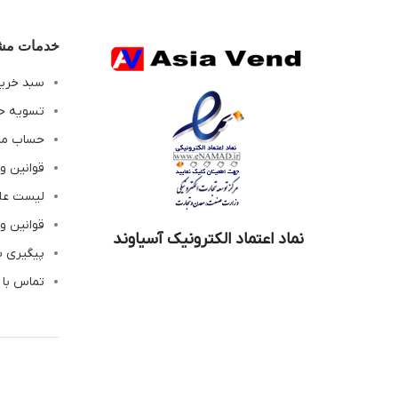
خدمات مشت
سبد خری
تسویه ح
حساب م
قوانین و
لیست عل
قوانین و
نماد اعتماد الکترونیک آسیاوند
پیگیری 
تماس با 