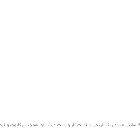
ماکت فلزی ماشین دوج چلنجر اس آر تی در مقیاس 1/24 با طول 19 سانتی متر و رنگ نارنجی با قابلت باز و بست 