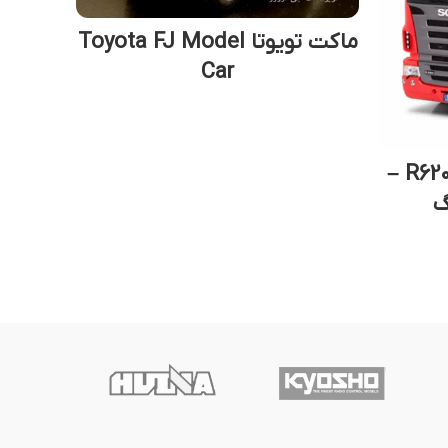
ماکت تویوتا Toyota FJ Model
خری
Car
کامیون کنترلی اسکانیا R620 –
گ