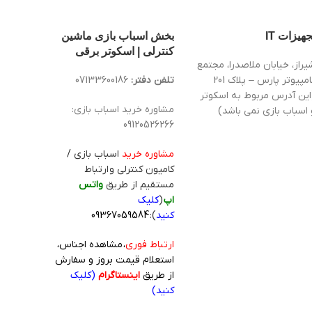
جهیزات IT
بخش اسباب بازی ماشین
کنترلی | اسکوتر برقی
یراز، خیابان ملاصدرا، مجتمع
کامپیوتر پارس – پلاک 201
تلفن دفتر:
07133600186
این آدرس مربوط به اسکوتر
مشاوره خرید اسباب بازی:
 اسباب بازی نمی باشد)
09120526266
مشاوره خرید
اسباب بازی /
کامیون کنترلی و ارتباط
مستقیم از طریق
واتس
اپ
(
کلیک
کنید
):
09367059584
ارتباط فوری
، مشاهده اجناس،
استعلام قیمت بروز و سفارش
از طریق
اینستاگرام
(کلیک
کنید)