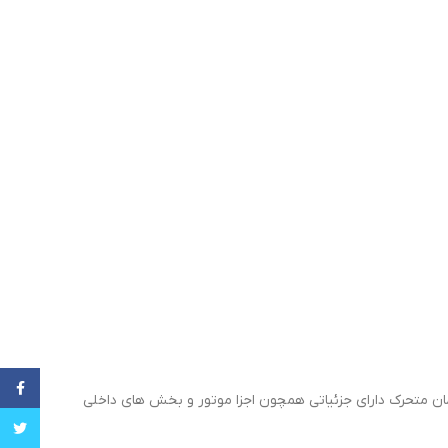
cebook
درب اتاق همچنین کاپوت و فرمان متحرک دارای جزئیاتی همچون اجزا موتور و بخش های داخلی
witter