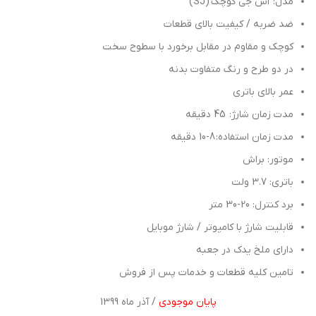
مدل: اس جی کوچک (SJ)
ضد ضربه / کیفیت بالای قطعات
کوچک و مقاوم در مقابل برخورد با سطوح سخت
در دو طرح و رنگ متفاوت بدنه
عمر بالای باتری
مدت زمان شارژ: 45 دقیقه
مدت زمان استفاده: 8-10 دقیقه
موتور: براش
باتری: 3.7 ولت
برد کنترل: 20-30 متر
قابلیت شارژ با کامپوتر / شارژ موبایل
دارای ملخ یدک در جعبه
تامین کلیه قطعات و خدمات پس از فروش
پایان موجودی
/ آذر ماه 1399