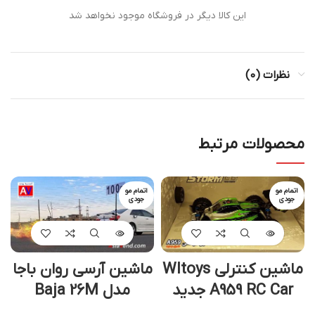
این کالا دیگر در فروشگاه موجود نخواهد شد
نظرات (0)
محصولات مرتبط
اتمام مو
اتمام مو
جودی
جودی
ماشین کنترلی Wltoys
ماشین آرسی روان باجا
A959 RC Car جدید
مدل Baja 26M