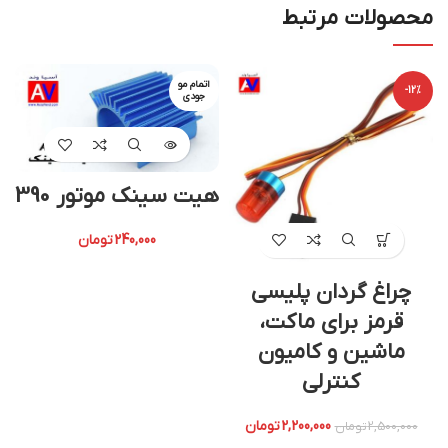
محصولات مرتبط
اتمام مو
-12%
جودی
هیت سینک موتور 390
240,000
تومان
چراغ گردان پلیسی
قرمز برای ماکت،
ماشین و کامیون
کنترلی
2,200,000
تومان
2,500,000
تومان