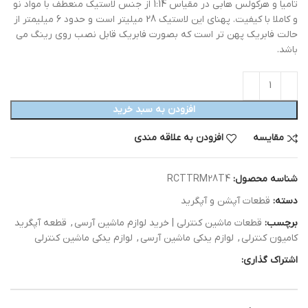
تامیا و هرکولس هابی در مقیاس 1:14 از جنس لاستیک منعطف با مواد نو
و کاملا با کیفیت. پهنای این لاستیک 28 میلیتر است و حدود 6 میلیمتر از
حالت فابریک پهن تر است که بصورت فابریک قابل نصب روی رینگ می
باشد.
افزودن به سبد خرید
مقایسه
افزودن به علاقه مندی
شناسه محصول:
RCTTRM28T4
دسته:
قطعات آپشن و آپگرید
برچسب:
قطعات ماشین کنترلی | خرید لوازم ماشین آرسی
,
قطعه آپگرید
کامیون کنترلی
,
لوازم یدکی ماشین آرسی
,
لوازم یدکی ماشین کنترلی
اشتراک گذاری: