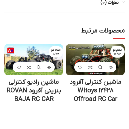
نظرات (0)
محصولات مرتبط
اتمام مو
اتمام مو
جودی
جودی
ماشین کنترلی آفرود
ماشین رادیو کنترلی
Wltoys 12428
بنزینی آفرود ROVAN
BAJA RC CAR
Offroad RC Car