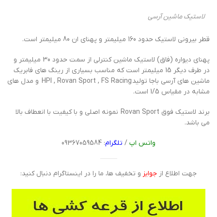
لاستیک ماشین آرسی
قطر بیرونی لاستیک حدود 160 میلیمتر و پهنای ان 80 میلیمتر است.
پهنای دیواره (فاق) لاستیک ماشین کنترلی از سمت حدود 30 میلیمتر و
در طرف دیگر 15 میلیمتر است که مناسب بسیاری از رینگ های فابریک
ماشین های آرسی باجا تولید HPI , Rovan Sport , FS Racing و مدل های
مشابه در مقیاس 1/5 است.
برند لاستیک فوق Rovan Sport نمونه اصلی و با کیفیت با انعطاف بالا
می باشد.
واتس اپ
/
تلگرام
: 09367059584
جهت اطلاع از
جوایز
و تخفیف ها، ما را در اینستاگرام دنبال کنید: