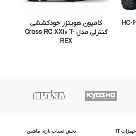
کامیون هویتزر خودکششی
کنترلی مدل Cross RC XX10 T-
–
REX
00
جهیزات IT
بخش اسباب بازی ماشین