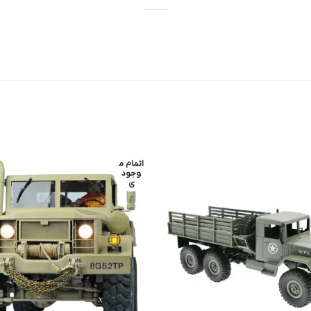
اتمام م
وجود
ی