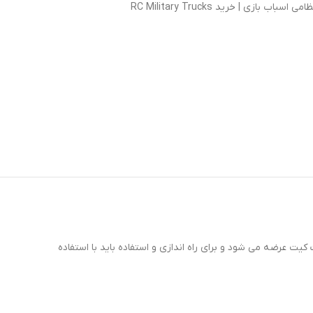
اسباب بازی | خرید RC Military Trucks
شنده سنگین جنگی 8 چرخ متحرک یک خودرو نظامی فوق العاده زیبا و پر طرفدار است که توسط برند CROSS-RC بصورت کیت عرضه می شود و برای راه اندازی و استفاده باید با استفاده