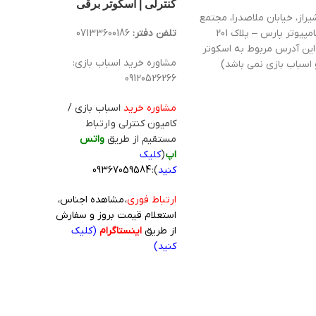
کنترلی | اسکوتر برقی
یراز، خیابان ملاصدرا، مجتمع
کامپیوتر پارس – پلاک 201
تلفن دفتر:
07133600186
این آدرس مربوط به اسکوتر
مشاوره خرید اسباب بازی:
 اسباب بازی نمی باشد)
09120526266
مشاوره خرید
اسباب بازی /
کامیون کنترلی و ارتباط
مستقیم از طریق
واتس
اپ
(
کلیک
کنید
):
09367059584
ارتباط فوری
، مشاهده اجناس،
استعلام قیمت بروز و سفارش
از طریق
اینستاگرام
(کلیک
کنید)