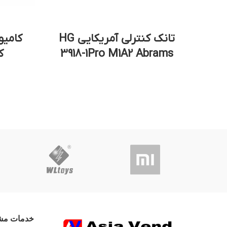
تانک کنترلی آمریکایی HG
کامیو
3918-1Pro M1A2 Abrams
ک
خدمات مشت