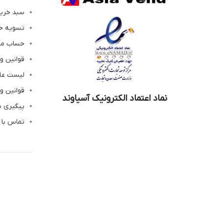
سبد خری
تسویه ح
حساب م
قوانین و
لیست عل
قوانین و
نماد اعتماد الکترونیک آسیاوند
پیگیری 
تماس با 