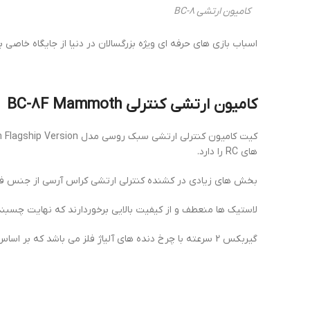
کامیون ارتشی BC-8
اسباب بازی های حرفه ای ویژه بزرگسالان در دنیا از جایگاه خاصی 
کامیون ارتشی کنترلی BC-8F Mammoth
های RC را دارد.
بخش های زیادی در کشنده کنترلی ارتشی کراس آرسی از جنس فلز و سایر مو
لاستیک ها منعطف و از کیفیت بالایی برخوردارند که نهایت چسبندگی 
گیربکس 2 سرعته با چرخ دنده های آلیاژ فلز می باشد که بر اساس نیاز می توان سرعت و قدرت مورد نیاز را با تغیییر دنده از طریق ریموت کنترل اعمال نمود.