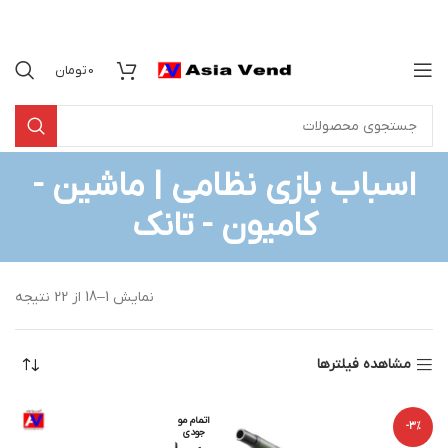
0
تومان
اسباب بازی نظامی | ماشین -
کامیون - تانک
نمایش 1–18 از 22 نتیجه
مشاهده فیلترها
اتمام مو
-3%
جودی