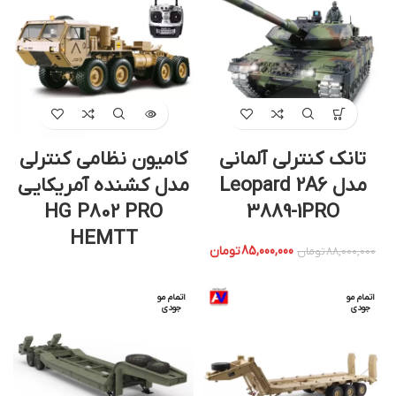
تانک کنترلی آلمانی
کامیون نظامی کنترلی
مدل Leopard 2A6
مدل کشنده آمریکایی
HG P802 PRO
3889-1PRO
HEMTT
85,000,000
تومان
88,000,000
تومان
اتمام مو
اتمام مو
جودی
جودی