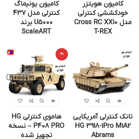
کامیون هویتزر
کامیون یونیماگ
خودکششی کنترلی
کنترلی مدل 437
مدل Cross RC XX10
U5000 برند
ScaleART
T-REX
اتمام مو
-4%
جودی
اتمام مو
جودی
تانک کنترلی آمریکایی
هاموی کنترلی HG
HG 3918-1Pro M1A2
P408 PRO – نسخه
Abrams
تجهیز شده