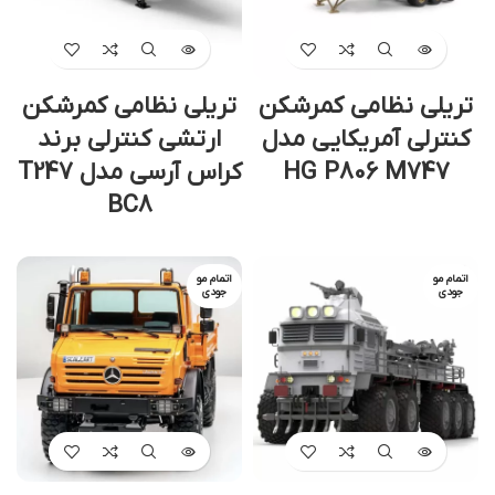
تریلی نظامی کمرشکن
تریلی نظامی کمرشکن
کنترلی آمریکایی مدل
ارتشی کنترلی برند
HG P806 M747
کراس آرسی مدل T247
BC8
اتمام مو
اتمام مو
جودی
جودی