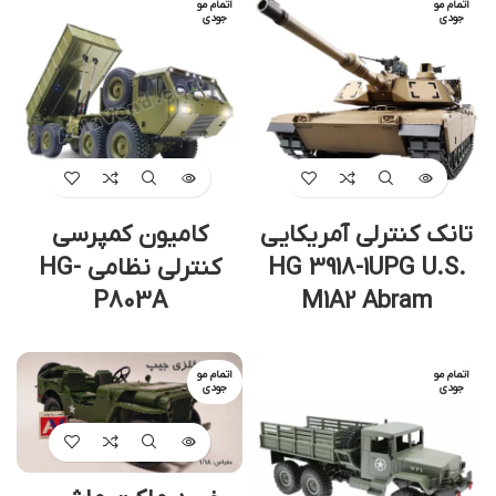
اتمام مو
اتمام مو
جودی
جودی
تانک کنترلی آمریکایی
کامیون کمپرسی
HG 3918-1UPG U.S.
کنترلی نظامی HG-
P803A
M1A2 Abram
اتمام مو
اتمام مو
جودی
جودی