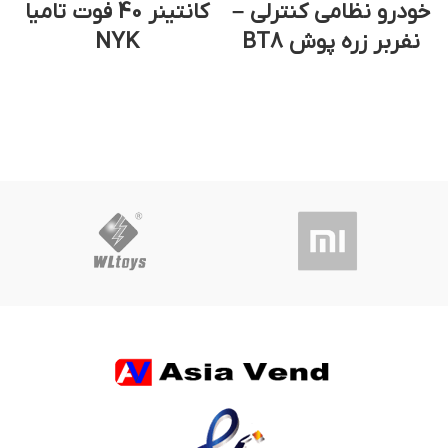
خودرو نظامی کنترلی –
کانتینر 40 فوت تامیا
خ
نفربر زره پوش BT8
NYK