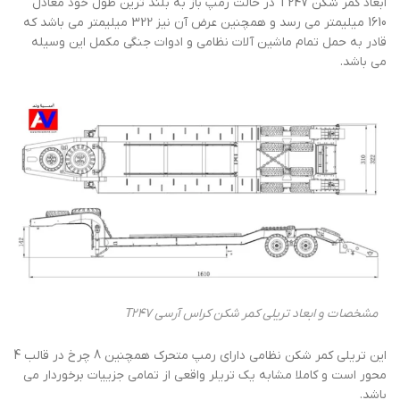
ابعاد کمر شکن T247 در حالت رمپ باز به بلند ترین طول خود معادل
1610 میلیمتر می رسد و همچنین عرض آن نیز 322 میلیمتر می باشد که
قادر به حمل تمام ماشین آلات نظامی و ادوات جنگی مکمل این وسیله
می باشد.
مشخصات و ابعاد تریلی کمر شکن کراس آرسی T247
این تریلی کمر شکن نظامی دارای رمپ متحرک همچنین 8 چرخ در قالب 4
محور است و کاملا مشابه یک تریلر واقعی از تمامی جزییات برخوردار می
باشد.