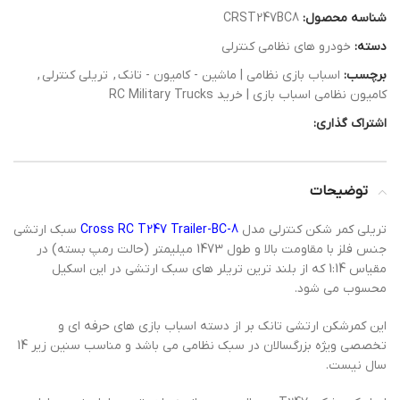
شناسه محصول:
CRST247BC8
دسته:
خودرو های نظامی کنترلی
برچسب:
اسباب بازی نظامی | ماشین - کامیون - تانک
,
تریلی کنترلی
,
کامیون نظامی اسباب بازی | خرید RC Military Trucks
اشتراک گذاری:
توضیحات
تریلی کمر شکن کنترلی مدل
Cross RC T247 Trailer-BC-8
سبک ارتشی
جنس فلز با مقاومت بالا و طول 1473 میلیمتر (حالت رمپ بسته) در
مقیاس 1:14 که از بلند ترین تریلر های سبک ارتشی در این اسکیل
محسوب می شود.
این کمرشکن ارتشی تانک بر از دسته اسباب بازی های حرفه ای و
تخصصی ویژه بزرگسالان در سبک نظامی می باشد و مناسب سنین زیر 14
سال نیست.