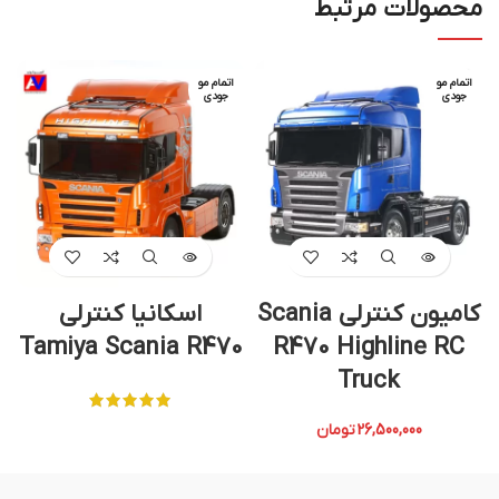
محصولات مرتبط
اتمام مو
اتمام مو
جودی
جودی
کامیون کنترلی Scania
اسکانیا کنترلی
Tamiya Scania R470
R470 Highline RC
Truck
26,500,000
تومان