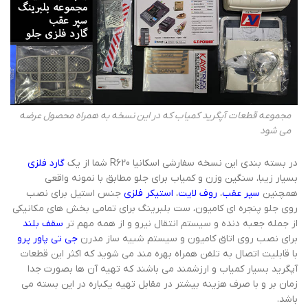
مجموعه قطعات آپگرید کمیاب که در این نسخه به همراه محصول عرضه
می شود
در بسته بندی این نسخه سفارشی اسکانیا R620 شما از یک
گارد فلزی
بسیار زیبا، سنگین وزن و کمیاب برای جلو مطابق با نمونه واقعی
همچنین
سپر عقب
،
روف لایت
،
استیکر فلزی
جنس استیل برای نصب
روی جلو پنجره ای کامیون، ست بلبرینگ برای تمامی بخش های مکانیکی
از جمله جعبه دنده و سیستم انتقال نیرو و از همه مهم تر
سقف بلند
برای نصب روی اتاق کامیون و سیستم شبیه ساز مدرن
جی تی پاور پرو
با قابلیت اتصال به تلفن همراه بهره مند می شوید که اکثر این قطعات
آپگرید بسیار کمیاب و ارزشمند می باشند که تهیه آن ها بصورت جدا
زمان بر و با صرف هزینه بیشتر در مقابل تهیه یکباره در این بسته می
باشد.