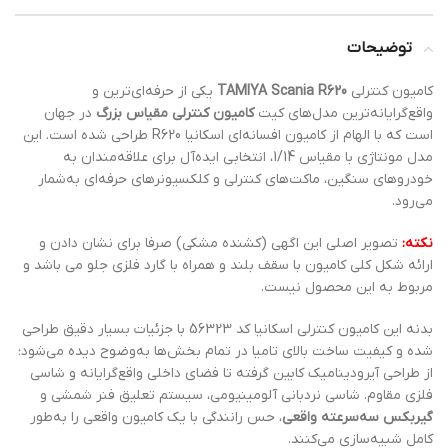
توضیحات
کامیون کنترلی
TAMIYA Scania R620
یکی از حرفه‌ای‌ترین و
واقع‌گرایانه‌ترین مدل‌های کیت
کامیون کنترلی مقیاس بزرگ
در جهان
است که با الهام از کامیون افسانه‌ای اسکانیا R620 طراحی شده است. این
مدل مونتاژی با مقیاس 1/14، انتخابی ایده‌آل برای علاقه‌مندان به
خودروهای سنگین، ماکت‌های کنترلی و کلکسیونرهای حرفه‌ای به‌شمار
می‌رود.
نکته:
تصویر اصلی این اگهی (کشنده مشکی) صرفا برای نشان دادن و
ارائه شکل کلی کامیون با سقف بلند و همراه با گارد فلزی جلو می باشد و
مربوط به این محصول نیست.
بدنه این کامیون کنترلی اسکانیا کد 56323 با جزئیات بسیار دقیق طراحی
شده و کیفیت ساخت بالای تامیا در تمام بخش‌ها به‌وضوح دیده می‌شود؛
از طراحی آیرودینامیک کابین گرفته تا فضای داخلی واقع‌گرایانه و شاسی
فلزی مقاوم. شاسی نردبانی آلومینیومی، سیستم تعلیق فنر شمشی و
گیربکس سه‌سرعته واقعی
، حس رانندگی با یک کامیون واقعی را به‌طور
کامل شبیه‌سازی می‌کنند.