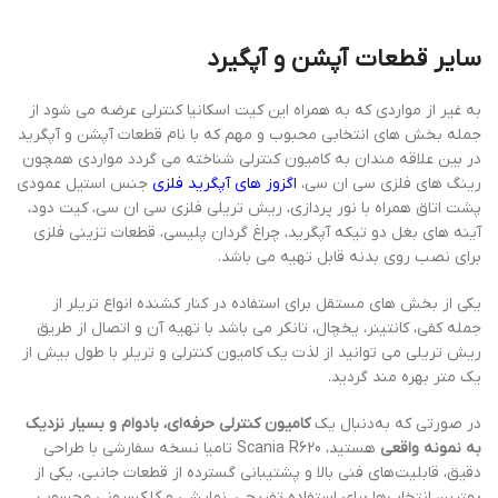
سایر قطعات آپشن و آپگیرد
به غیر از مواردی که به همراه این کیت اسکانیا کنترلی عرضه می شود از
جمله بخش های انتخابی محبوب و مهم که با نام قطعات آپشن و آپگرید
در بین علاقه مندان به کامیون کنترلی شناخته می گردد مواردی همچون
رینگ های فلزی سی ان سی،
اگزوز های آپگرید فلزی
جنس استیل عمودی
پشت اتاق همراه با نور پردازی، ریش تریلی فلزی سی ان سی، کیت دود،
آینه های بغل دو تیکه آپگرید، چراغ گردان پلیسی، قطعات تزینی فلزی
برای نصب روی بدنه قابل تهیه می باشد.
یکی از بخش های مستقل برای استفاده در کنار کشنده انواع تریلر از
جمله کفی، کانتینر، یخچال، تانکر می باشد با تهیه آن و اتصال از طریق
ریش تریلی می توانید از لذت یک کامیون کنترلی و تریلر با طول بیش از
یک متر بهره مند گردید.
در صورتی که به‌دنبال یک
کامیون کنترلی حرفه‌ای، بادوام و بسیار نزدیک
به نمونه واقعی
هستید، Scania R620 تامیا نسخه سفارشی با طراحی
دقیق، قابلیت‌های فنی بالا و پشتیبانی گسترده از قطعات جانبی، یکی از
بهترین انتخاب‌ها برای استفاده تفریحی، نمایشی و کلکسیونی محسوب