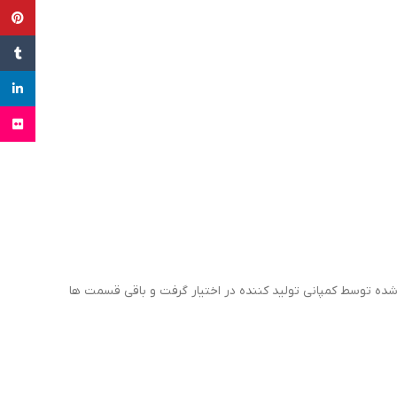
terest
Tumblr
inkedin
Flickr
ه توسط کمپانی تولید کننده در اختیار گرفت و باقی قسمت ها