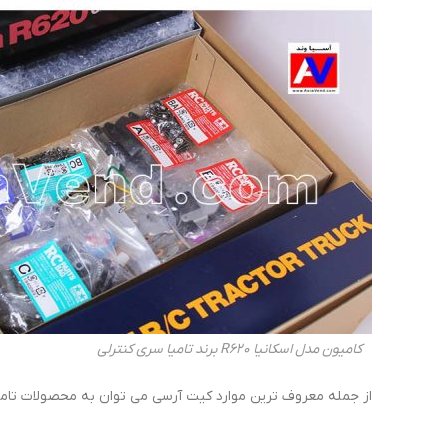
کامیون مدل اسکانیا R620 برند تامیا سری کنترلی
از جمله معروف ترین موارد کیت آرسی می توان به محصولات تام