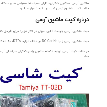
ماشین آرسی «ماشین کنترلی» دارای سبک ها، مقیاس ها و دسته بن
حالت کیت ماشین آرسی نیز مورد توجه قرار میگیرد.
درباره کیت ماشین آرسی
کیت ماشین آرسی چیست؟ این سوال در اکثر موارد برای افرادی که 
کیت ماشین آرسی و یا RC Car Kit بر خلاف موارد «RTR» به معنای Ready To Race و یا Ready To Run می باشد و شامل ماشین کنترلی در حال مونتاژ نشده و قطعات جدا از هم است.
در حالت کیت آرسی تولید کننده ماشین رادیو کنترلی حرفه ای آرس
نماید.