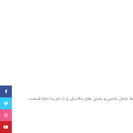
cebook
ای همراه کیت نیز متفاوت است و میتواند فقط شامل شاسی و بخش های مکانیکی و یا تقریبا تمام قسمت
witter
tagram
uTube