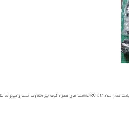
با توجه به نوع ماشین آرسی، سبک آن، سیاست کمپانی سازنده، قیمت تمام شده RC Car قسمت ه